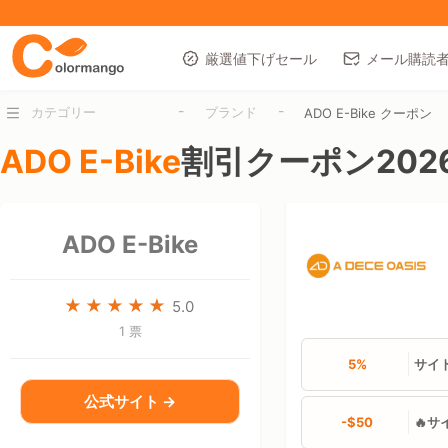
厳選値下げセール
メール購読
-
-
カテゴリー
ブランド
ADO E-Bike クーポン
ADO E-Bike
割引クーポン202
ADO E-Bike
5.0
1 票
5%
サイ
公式サイト →
-$50
🔥