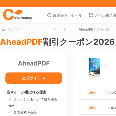
厳選値下げセール
メール購読
-
-
カテゴリー
ブランド
AheadPDF クーポン
AheadPDF
割引クーポン2026
AheadPDF
公式サイト →
当サイトが選ばれる理由
25%
シン
クーポンとセール情報を確認
済み
25%
マルチ
最安価格を保証