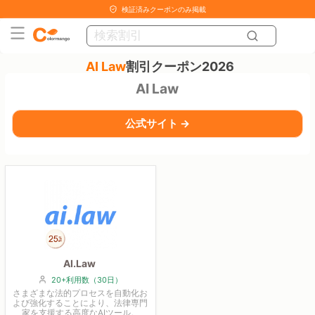
検証済みクーポンのみ掲載
AI Law
割引クーポン2026
AI Law
公式サイト →
AI.Law
20+利用数（30日）
さまざまな法的プロセスを自動化お
よび強化することにより、法律専門
家を支援する高度なAIツール。