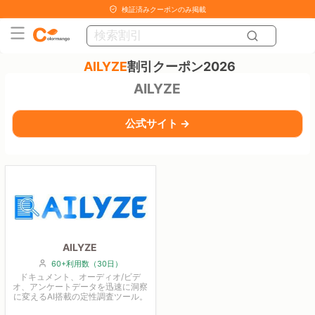
検証済みクーポンのみ掲載
AILYZE
割引クーポン2026
AILYZE
公式サイト →
AILYZE
60+利用数（30日）
ドキュメント、オーディオ/ビデ
オ、アンケートデータを迅速に洞察
に変えるAI搭載の定性調査ツール。