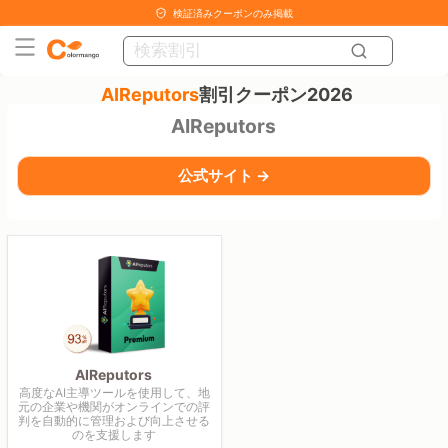
検証済みクーポンのみ掲載
AIReputors
割引クーポン2026
AIReputors
公式サイト →
AIReputors
高度なAI主導ツールを使用して、地
元の企業や機関がオンラインでの評
判を自動的に管理および向上させる
のを支援します