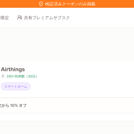
検証済みクーポンのみ掲載
者限定
共有プレミアムサブスク
Airthings
280+利用数（30日）
スマートホーム
から 10% オフ