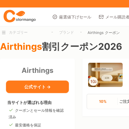
厳選値下げセール
メール購読
-
-
カテゴリー
ブランド
Airthings クーポン
Airthings
割引クーポン2026
Airthings
公式サイト →
10%
ご注文
当サイトが選ばれる理由
クーポンとセール情報を確認
済み
最安価格を保証