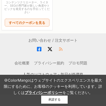
コンテンツクリエーター、ライタ
ー、SEOの専門家が新しい角度やト
ピックを発見するのを手伝ってくだ
さい
すべてのクーポンを見る
お問い合わせ / 注文サポート
会社概要
プライバシー規約
プロモ問題
人気のソフトウェア・毎日が低価格
🍪ColorMangoはウェブサイトのエクスペリエンスを最大
© 2006-2026 ColorMango.com, Inc.
限にするために、お客様のクッキーを利用しています。詳
All Rights Reserved.
しくは
プライバシーポリシー
をご覧ください。
承諾する