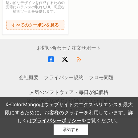
魅力的なデザインを作成するための
完璧にバランスの取れたUI、高度な
描画ツールを提供します。
すべてのクーポンを見る
お問い合わせ / 注文サポート
会社概要
プライバシー規約
プロモ問題
人気のソフトウェア・毎日が低価格
© 2006-2026 ColorMango.com, Inc.
🍪ColorMangoはウェブサイトのエクスペリエンスを最大
All Rights Reserved.
限にするために、お客様のクッキーを利用しています。詳
しくは
プライバシーポリシー
をご覧ください。
承諾する