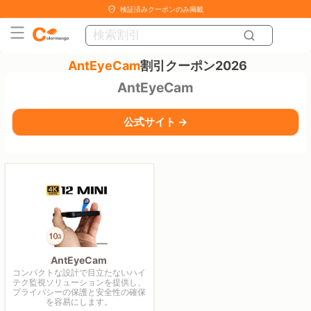
検証済みクーポンのみ掲載
AntEyeCam
割引クーポン2026
AntEyeCam
公式サイト →
AntEyeCam
コンパクトな設計で目立たないハイ
テク監視ソリューションを提供し、
プライバシーの保護と安全性の確保
を容易にします。