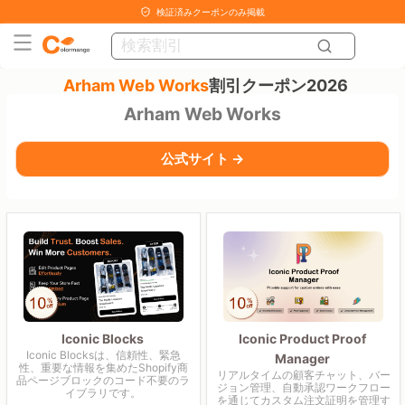
検証済みクーポンのみ掲載
Arham Web Works
割引クーポン2026
Arham Web Works
公式サイト →
Iconic Blocks
Iconic Product Proof
Iconic Blocksは、信頼性、緊急
Manager
性、重要な情報を集めたShopify商
リアルタイムの顧客チャット、バー
品ページブロックのコード不要のラ
ジョン管理、自動承認ワークフロー
イブラリです。
を通じてカスタム注文証明を管理す