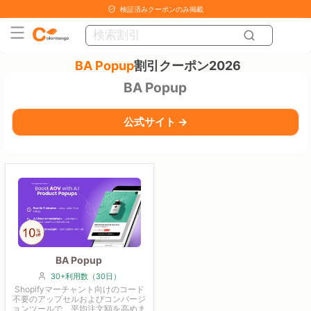
検証済みクーポンのみ掲載
BA Popup
割引クーポン2026
BA Popup
公式サイト →
BA Popup
30+利用数（30日）
Shopifyマーチャント向けのコード
不要のアップセルおよびコンバージ
ョンツールで、平均注文額を高めま