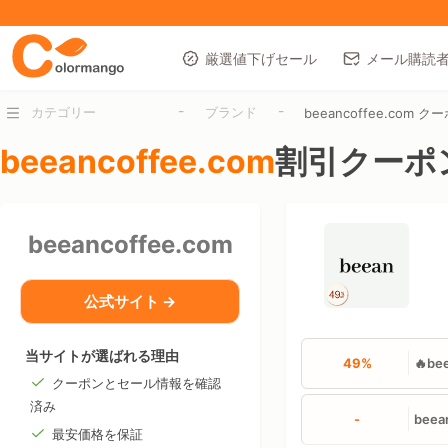
厳選値下げセール
メール購読
-
-
カテゴリー
ブランド
beeancoffee.com ク
beeancoffee.com
割引クーポン
beeancoffee.com
公式サイト →
当サイトが選ばれる理由
49%
🔥b
クーポンとセール情報を確認
済み
-
bee
最安価格を保証