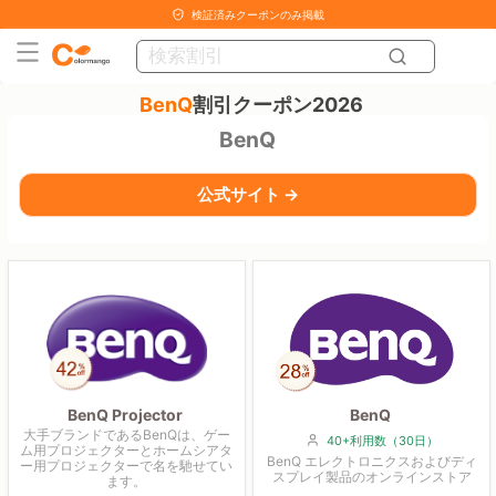
検証済みクーポンのみ掲載
BenQ
割引クーポン2026
BenQ
公式サイト →
BenQ Projector
BenQ
大手ブランドであるBenQは、ゲー
40+利用数（30日）
ム用プロジェクターとホームシアタ
BenQ エレクトロニクスおよびディ
ー用プロジェクターで名を馳せてい
スプレイ製品のオンラインストア
ます。