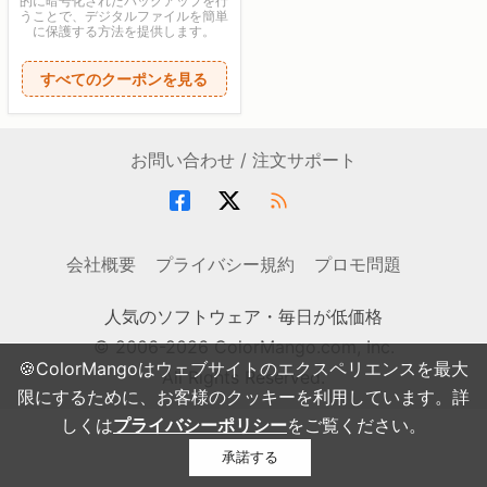
的に暗号化されたバックアップを行
うことで、デジタルファイルを簡単
に保護する方法を提供します。
すべてのクーポンを見る
お問い合わせ / 注文サポート
会社概要
プライバシー規約
プロモ問題
人気のソフトウェア・毎日が低価格
© 2006-2026 ColorMango.com, Inc.
🍪ColorMangoはウェブサイトのエクスペリエンスを最大
All Rights Reserved.
限にするために、お客様のクッキーを利用しています。詳
しくは
プライバシーポリシー
をご覧ください。
承諾する