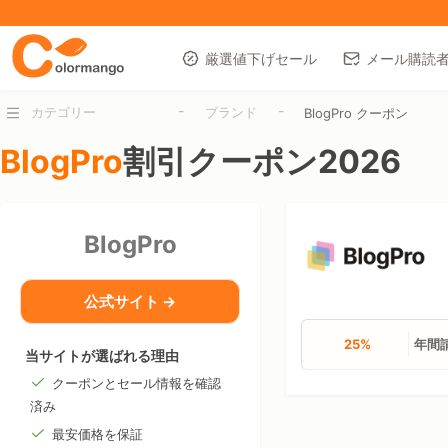
厳選値下げセール
メール購読
-
-
カテゴリー
ブランド
BlogPro クーポン
BlogPro
割引クーポン2026
BlogPro
公式サイト →
25%
年間請
当サイトが選ばれる理由
クーポンとセール情報を確認
済み
最安価格を保証