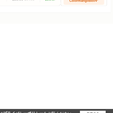
ColormangoBoil4*