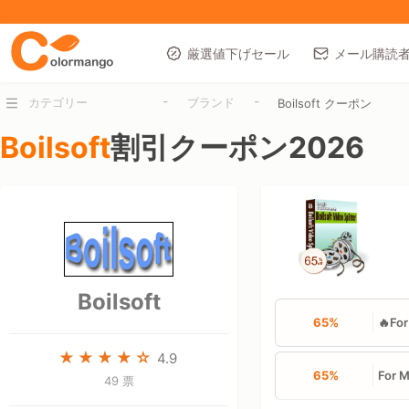
厳選値下げセール
メール購読
-
-
カテゴリー
ブランド
Boilsoft クーポン
Boilsoft
割引クーポン2026
Boilsoft
65%
🔥Fo
4.9
65%
For 
49 票