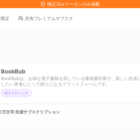
検証済みクーポンのみ掲載
者限定
共有プレミアムサブスク
BookBub
BookBubは、お得な電子書籍を探している書籍愛好家や、新しい読
したい著者にとって頼りになるプラットフォームです。
AIライティング
00万文字:生涯サブスクリプション