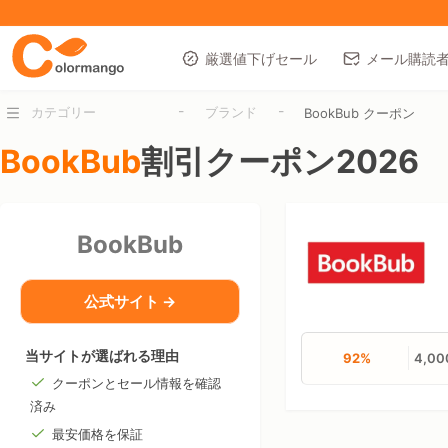
厳選値下げセール
メール購読
-
-
カテゴリー
ブランド
BookBub クーポン
BookBub
割引クーポン2026
BookBub
公式サイト →
当サイトが選ばれる理由
92%
4,0
クーポンとセール情報を確認
済み
最安価格を保証