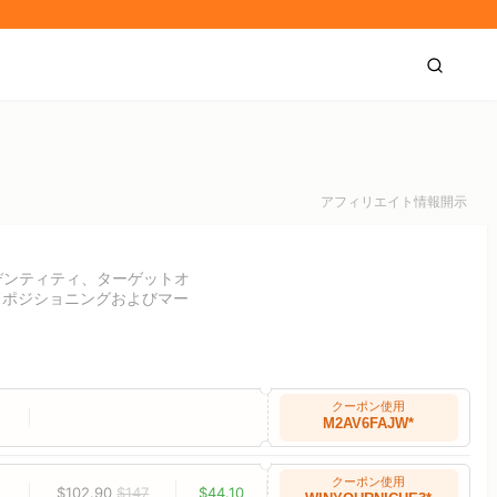
アフィリエイト情報開示
デンティティ、ターゲットオ
ドポジショニングおよびマー
クーポン使用
M2AV6FAJW*
クーポン使用
$102.90
$147
$44.10