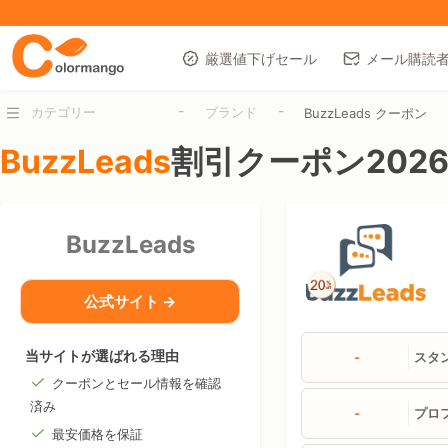
厳選値下げセール
メール購読
-
-
カテゴリー
ブランド
BuzzLeads クーポン
BuzzLeads
割引クーポン202
BuzzLeads
公式サイト →
当サイトが選ばれる理由
-
スタ
クーポンとセール情報を確認
済み
-
プロ
最安価格を保証