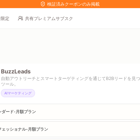
検証済みクーポンのみ掲載
者限定
共有プレミアムサブスク
6
BuzzLeads
自動アウトリーチとスマートターゲティングを通じてB2Bリードを見つ
ツール。
AIマーケティング
ンダード-月額プラン
フェッショナル-月額プラン