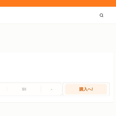
購入へ!
$9
-