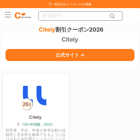
検証済みクーポンのみ掲載
Citely
割引クーポン2026
Citely
公式サイト →
Citely
130+利用数（30日）
研究者、学生、学者が参考文献の信
頼性と完全性を確保できるように設
計されたAI引用チェッカーとソース