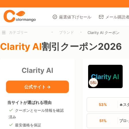
厳選値下げセール
メール購読
-
-
カテゴリー
ブランド
Clarity AI クーポン
Clarity AI
割引クーポン2026
Clarity AI
公式サイト →
当サイトが選ばれる理由
53%
🔥ス
クーポンとセール情報を確認
済み
51%
プロ
最安価格を保証