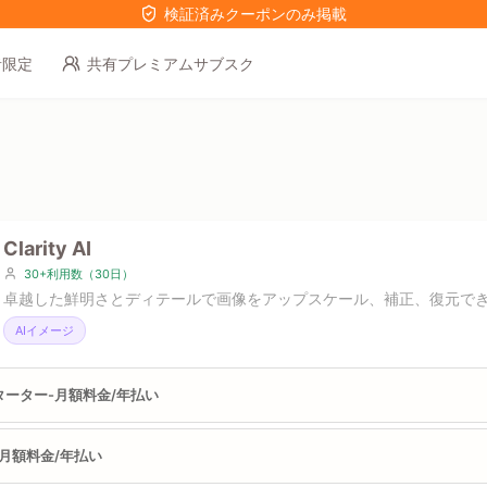
検証済みクーポンのみ掲載
者限定
共有プレミアムサブスク
Clarity AI
30+利用数（30日）
卓越した鮮明さとディテールで画像をアップスケール、補正、復元で
AIイメージ
ターター-月額料金/年払い
-月額料金/年払い