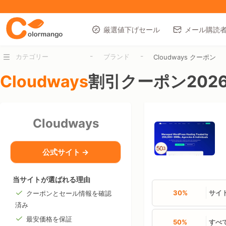
厳選値下げセール
メール購読
-
-
カテゴリー
ブランド
Cloudways クーポン
Cloudways
割引クーポン202
Cloudways
公式サイト →
当サイトが選ばれる理由
30%
サイ
クーポンとセール情報を確認
済み
最安価格を保証
50%
すべ