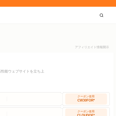
アフィリエイト情報開示
高性能ウェブサイトを立ち上
クーポン使用
CW30FOR*
クーポン使用
CLOUDOF*