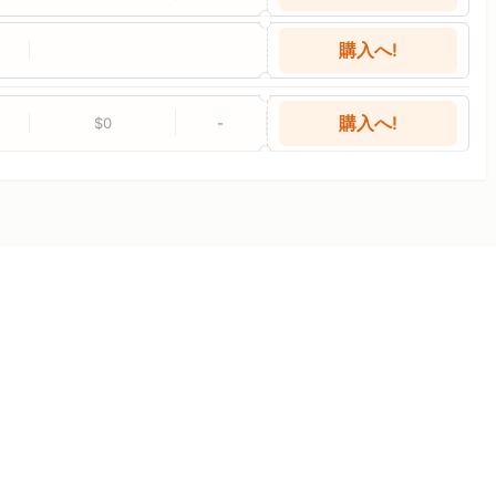
購入へ!
購入へ!
$0
-