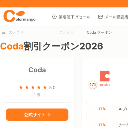
厳選値下げセール
メール購読
-
-
カテゴリー
ブランド
Coda クーポン
Coda
割引クーポン2026
Coda
5.0
1 票
17%
🔥プ
公式サイト →
17%
チー