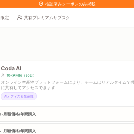
検証済みクーポンのみ掲載
者限定
共有プレミアムサブスク
Coda AI
10+利用数（30日）
オンライン生産性プラットフォームにより、チームはリアルタイムで
に共有してアクセスできます
AIオフィス＆生産性
ロ-月額価格/年間購入
ム-月額価格/年間購入