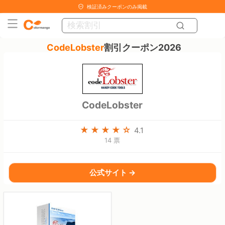
検証済みクーポンのみ掲載
CodeLobster
割引クーポン2026
CodeLobster
4.1
14 票
公式サイト →