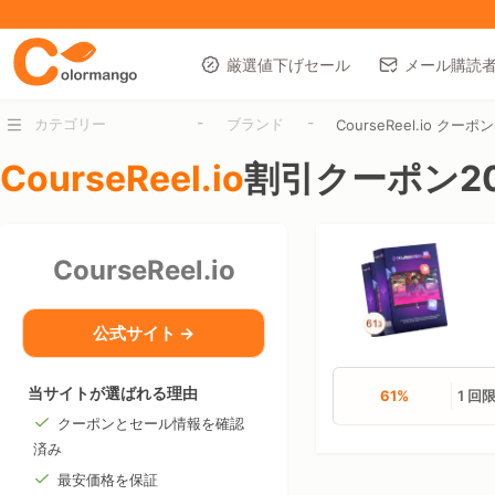
厳選値下げセール
メール購読
-
-
カテゴリー
ブランド
CourseReel.io クーポン
CourseReel.io
割引クーポン20
CourseReel.io
公式サイト →
当サイトが選ばれる理由
61%
1 回
クーポンとセール情報を確認
済み
最安価格を保証