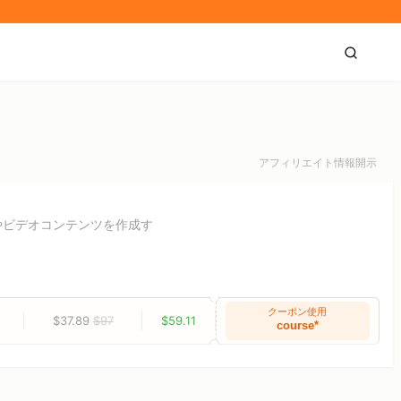
アフィリエイト情報開示
やビデオコンテンツを作成す
クーポン使用
$37.89
$97
$59.11
course*