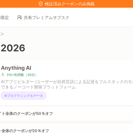
検証済みクーポンのみ掲載
者限定
共有プレミアムサブスク
ポン
2026
Anything AI
310+利用数（30日）
AIアプリビルダー /ユーザーが自然言語による記述をフルスタックのモ
できるノーコード開発プラットフォーム
AIプログラミング＆データ
サイト全体のクーポンが50％オフ
ト全体のクーポンが20％オフ