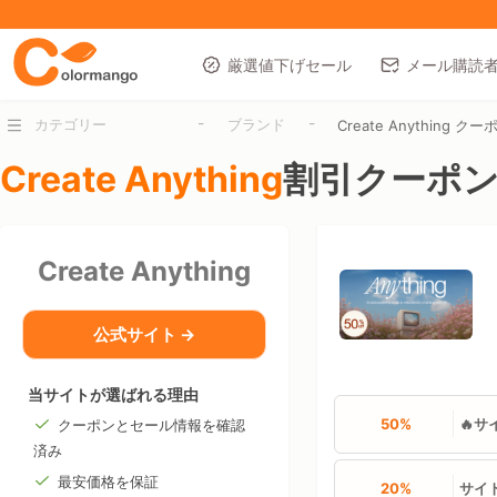
厳選値下げセール
メール購読
-
-
カテゴリー
ブランド
Create Anything クー
Create Anything
割引クーポン
Create Anything
公式サイト →
当サイトが選ばれる理由
50%
🔥
クーポンとセール情報を確認
済み
最安価格を保証
20%
サイ