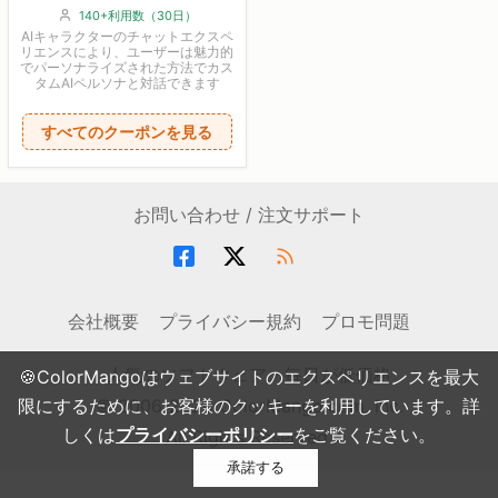
140+利用数（30日）
AIキャラクターのチャットエクスペ
リエンスにより、ユーザーは魅力的
でパーソナライズされた方法でカス
タムAIペルソナと対話できます
すべてのクーポンを見る
お問い合わせ / 注文サポート
会社概要
プライバシー規約
プロモ問題
人気のソフトウェア・毎日が低価格
🍪ColorMangoはウェブサイトのエクスペリエンスを最大
限にするために、お客様のクッキーを利用しています。詳
© 2006-2026 ColorMango.com, Inc.
しくは
プライバシーポリシー
をご覧ください。
All Rights Reserved.
承諾する