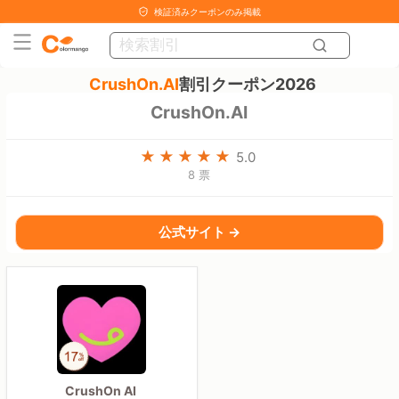
検証済みクーポンのみ掲載
CrushOn.AI
割引クーポン2026
CrushOn.AI
5.0
8 票
公式サイト →
CrushOn AI