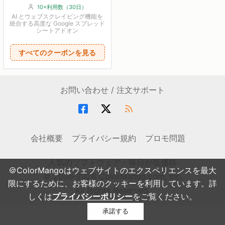
10+利用数（30日）
AI とウェブスクレイピング機能を
統合する高度な Google スプレッド
シートアドオン
すべてのクーポンを見る
お問い合わせ / 注文サポート
会社概要
プライバシー規約
プロモ問題
人気のソフトウェア・毎日が低価格
🍪ColorMangoはウェブサイトのエクスペリエンスを最大
© 2006-2026 ColorMango.com, Inc.
限にするために、お客様のクッキーを利用しています。詳
All Rights Reserved.
しくは
プライバシーポリシー
をご覧ください。
承諾する