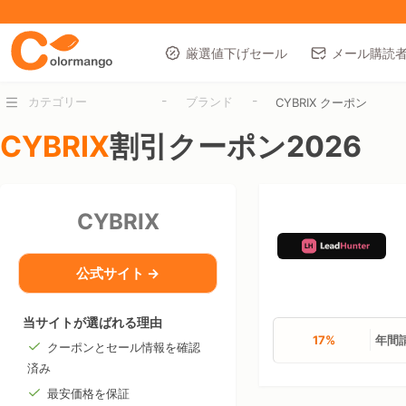
厳選値下げセール
メール購読
-
-
カテゴリー
ブランド
CYBRIX クーポン
CYBRIX
割引クーポン2026
CYBRIX
公式サイト →
当サイトが選ばれる理由
17%
年間請
クーポンとセール情報を確認
済み
最安価格を保証