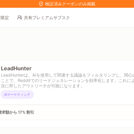
検証済みクーポンのみ掲載
者限定
共有プレミアムサブスク
LeadHunter
LeadHunterは、AIを使用して関連する議論をフィルタリングし、
ことで、Redditでのリードジェネレーションを効率化します。これ
況に即したアウトリーチが可能になります。
AIマーケティング
求額から 17% 割引