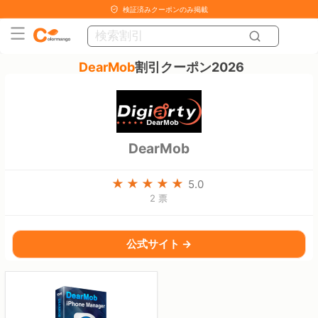
検証済みクーポンのみ掲載
DearMob
割引クーポン2026
DearMob
5.0
2 票
公式サイト →