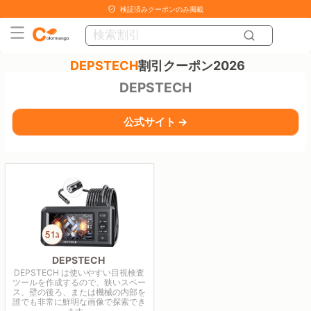
検証済みクーポンのみ掲載
DEPSTECH
割引クーポン2026
DEPSTECH
公式サイト →
DEPSTECH
DEPSTECH は使いやすい目視検査
ツールを作成するので、狭いスペー
ス、壁の後ろ、または機械の内部を
誰でも非常に鮮明な画像で探索でき