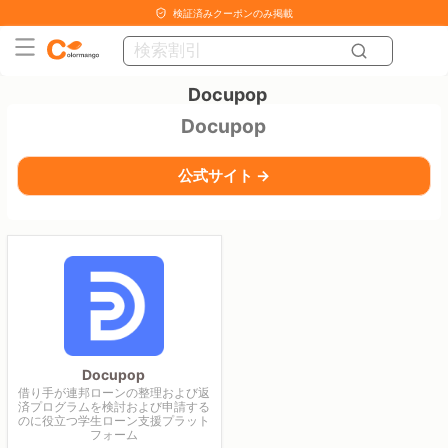
検証済みクーポンのみ掲載
Docupop
Docupop
公式サイト →
Docupop
借り手が連邦ローンの整理および返
済プログラムを検討および申請する
のに役立つ学生ローン支援プラット
フォーム