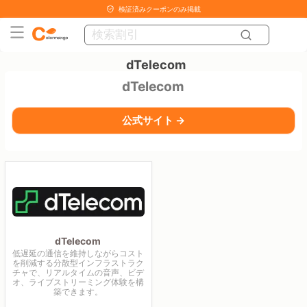
検証済みクーポンのみ掲載
dTelecom
dTelecom
公式サイト →
dTelecom
低遅延の通信を維持しながらコスト
を削減する分散型インフラストラク
チャで、リアルタイムの音声、ビデ
オ、ライブストリーミング体験を構
築できます。