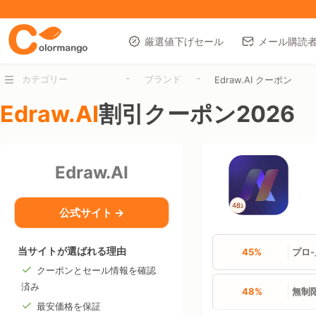
厳選値下げセール
メール購読
-
-
カテゴリー
ブランド
Edraw.AI クーポン
Edraw.AI
割引クーポン2026
Edraw.AI
公式サイト →
当サイトが選ばれる理由
45%
プロ
クーポンとセール情報を確認
済み
48%
無制
最安価格を保証