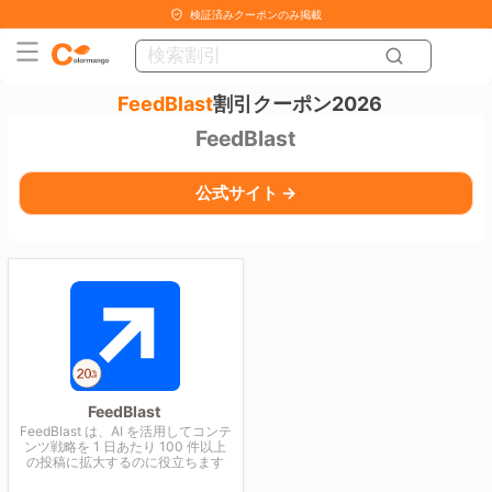
検証済みクーポンのみ掲載
FeedBlast
割引クーポン2026
FeedBlast
公式サイト →
FeedBlast
FeedBlast は、AI を活用してコンテ
ンツ戦略を 1 日あたり 100 件以上
の投稿に拡大するのに役立ちます