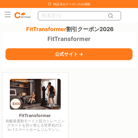
検証済みクーポンのみ掲載
FitTransformer
割引クーポン2026
FitTransformer
公式サイト →
FitTransformer
有酸素運動モードと筋力トレーニン
グモードを切り替える世界初の3-
in-1スマートホームジムマシン。